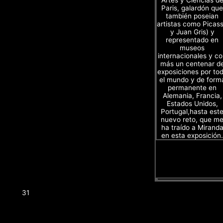
Paris, galardón que
también poseian
artistas como Picas
y Juan Gris) y
representado en
museos
internacionales y c
más un centenar d
exposiciones por to
el mundo y de form
permanente en
Alemania, Francia,
Estados Unidos,
Portugal,hasta est
nuevo reto, que m
ha traído a Mirand
en esta exposición.
31