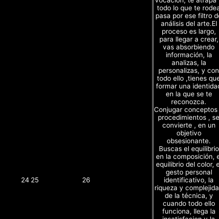
todo lo que te rode
pasa por ese filtro d
análisis del arte.El
proceso es largo,
para llegar a crear,
vas absorbiendo
información, la
analizas, la
personalizas, y con
todo ello ,tienes qu
formar una identida
en la que se te
reconozca.
Conjugar conceptos
procedimientos , s
convierte , en un
objetivo
obsesionante.
Buscas el equilibrio
en la composición, e
equilibrio del color, e
gesto personal
identificativo, la
24
25
26
riqueza y complejid
de la técnica, y
cuando todo ello
funciona, llega la
insatisfacion y la