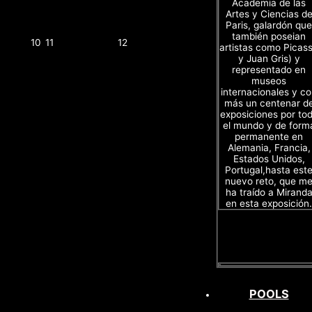
Academia de las
Artes y Ciencias d
Paris, galardón que
también poseian
10
11
12
artistas como Picas
y Juan Gris) y
representado en
museos
internacionales y c
más un centenar d
exposiciones por to
el mundo y de form
permanente en
Alemania, Francia,
Estados Unidos,
Portugal,hasta est
nuevo reto, que m
ha traído a Mirand
en esta exposición.
POOLS