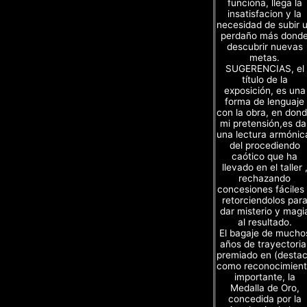
funciona, llega la
insatisfacion y la
necesidad de subir 
perdaño más dond
descubrir nuevas
metas.
SUGERENCIAS, el
título de la
exposición, es una
forma de lenguaje
con la obra, en don
mi pretensión,es da
una lectura armónic
del procediendo
caótico que ha
llevado en el taller 
rechazando
concesiones fáciles
retorciendolos par
dar misterio y magi
al resultado.
El bagaje de mucho
años de trayectoria
premiado en (desta
como reconocimien
importante, la
Medalla de Oro,
concedida por la