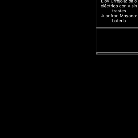
Eloy Urrejola: bajo
eléctrico con y sin
trastes
Juanfran Moyano:
batería