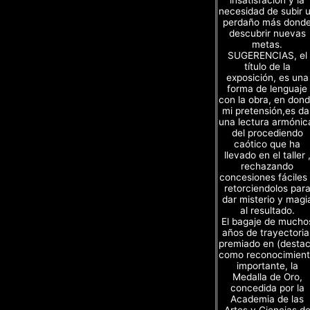
necesidad de subir 
perdaño más dond
descubrir nuevas
metas.
SUGERENCIAS, el
título de la
exposición, es una
forma de lenguaje
con la obra, en don
mi pretensión,es da
una lectura armónic
del procediendo
caótico que ha
llevado en el taller 
rechazando
concesiones fáciles
retorciendolos par
dar misterio y magi
al resultado.
El bagaje de mucho
años de trayectoria
premiado en (desta
como reconocimien
importante, la
Medalla de Oro,
concedida por la
Academia de las
Artes y Ciencias d