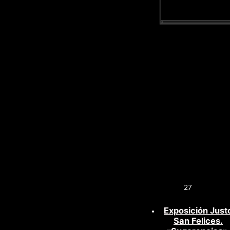
27
Exposición Just
San Felices.