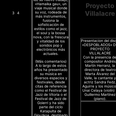
«Hamaika gau», un
Proyecto
viaje musical donde
Villalacre
su voz, rodeada de
3
4
más instrumentos,
fusiona la
sofisticación de
estilos como el jazz,
el soul y la bossa
nova, con la frescura
Presentacion del dis
y vitalidad de los
«DESPOBLADOS» D
sonidos pop y
PROYECTO
electrónicos más
VILLALACRE
actuales.
Con la presencia de
(Más comentarios)
compositor Andrés
A lo largo de estos
Martín Herranz, la
años ha presentado
directora de teatro
su música en
Marta Álvarez del
diversos espacios y
Valle, la cantante y
festivales, desde
actriz Sandra Fedz.
citas de referencia
Aguirre y los músico
como el Festival de
Unai Celaya (violín)
Jazz de Vitoria o el
Guillermo Martínez
Festival de Jazz de
(piano).
Goierri y ha sido
parte del ciclo
Katapulta de
Gipuzkoa, destinado