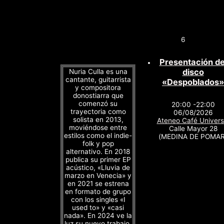
6
Presentación de
disco
Nuria Culla es una
cantante, guitarrista
«Despoblados»
y compositora
donostiarra que
comenzó su
20:00 -22:00
trayectoria como
06/08/2026
solista en 2013,
Ateneo Café Univers
moviéndose entre
Calle Mayor 28
estilos como el indie-
(MEDINA DE POMAR
folk y pop
alternativo. En 2018
publica su primer EP
acústico, «Lluvia de
marzo en Venecia» y
en 2021 se estrena
en formato de grupo
con los singles «I
used to» y «casi
nada». En 2024 ve la
luz su nuevo trabajo,