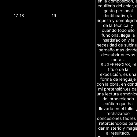
en la composición, e
equilibrio del color, e
gesto personal
identificativo, la
17
18
19
riqueza y complejid
de la técnica, y
cuando todo ello
funciona, llega la
insatisfacion y la
necesidad de subir 
perdaño más dond
descubrir nuevas
metas.
SUGERENCIAS, el
título de la
exposición, es una
forma de lenguaje
con la obra, en don
mi pretensión,es da
una lectura armónic
del procediendo
caótico que ha
llevado en el taller 
rechazando
concesiones fáciles
retorciendolos par
dar misterio y magi
al resultado.