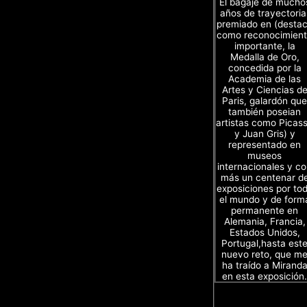
El bagaje de mucho
años de trayectoria
premiado en (desta
como reconocimien
importante, la
Medalla de Oro,
concedida por la
Academia de las
Artes y Ciencias d
Paris, galardón que
también poseian
artistas como Picas
y Juan Gris) y
representado en
museos
internacionales y c
más un centenar d
exposiciones por to
el mundo y de form
permanente en
Alemania, Francia,
Estados Unidos,
Portugal,hasta est
nuevo reto, que m
ha traído a Mirand
en esta exposición.