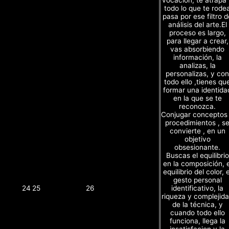
todo lo que te rode
pasa por ese filtro d
análisis del arte.El
proceso es largo,
para llegar a crear,
vas absorbiendo
información, la
analizas, la
personalizas, y con
todo ello ,tienes qu
formar una identida
en la que se te
reconozca.
Conjugar conceptos
procedimientos , s
convierte , en un
objetivo
obsesionante.
Buscas el equilibrio
en la composición, e
equilibrio del color, e
gesto personal
identificativo, la
24
25
26
riqueza y complejid
de la técnica, y
cuando todo ello
funciona, llega la
insatisfacion y la