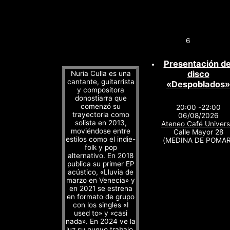
6
Presentación de
disco
Nuria Culla es una
cantante, guitarrista
«Despoblados»
y compositora
donostiarra que
comenzó su
20:00 -22:00
trayectoria como
06/08/2026
solista en 2013,
Ateneo Café Univers
moviéndose entre
Calle Mayor 28
estilos como el indie-
(MEDINA DE POMAR
folk y pop
alternativo. En 2018
publica su primer EP
acústico, «Lluvia de
marzo en Venecia» y
en 2021 se estrena
en formato de grupo
con los singles «I
used to» y «casi
nada». En 2024 ve la
luz su nuevo trabajo,