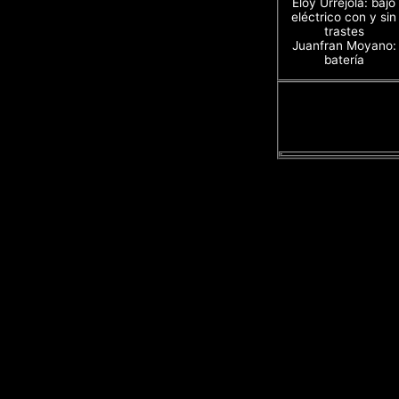
Eloy Urrejola: bajo
eléctrico con y sin
trastes
Juanfran Moyano:
batería