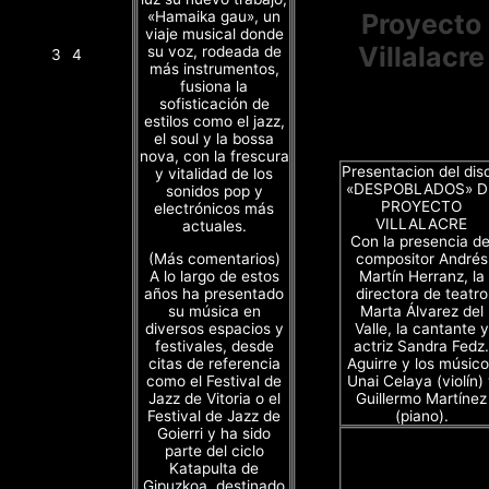
«Hamaika gau», un
Proyecto
viaje musical donde
Villalacre
su voz, rodeada de
3
4
más instrumentos,
fusiona la
sofisticación de
estilos como el jazz,
el soul y la bossa
nova, con la frescura
Presentacion del dis
y vitalidad de los
«DESPOBLADOS» D
sonidos pop y
PROYECTO
electrónicos más
VILLALACRE
actuales.
Con la presencia de
(Más comentarios)
compositor Andrés
A lo largo de estos
Martín Herranz, la
años ha presentado
directora de teatro
su música en
Marta Álvarez del
diversos espacios y
Valle, la cantante y
festivales, desde
actriz Sandra Fedz.
citas de referencia
Aguirre y los músico
como el Festival de
Unai Celaya (violín)
Jazz de Vitoria o el
Guillermo Martínez
Festival de Jazz de
(piano).
Goierri y ha sido
parte del ciclo
Katapulta de
Gipuzkoa, destinado