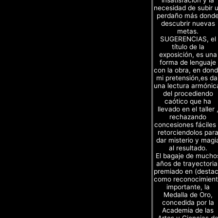
necesidad de subir 
perdaño más dond
descubrir nuevas
metas.
SUGERENCIAS, el
título de la
exposición, es una
forma de lenguaje
con la obra, en don
mi pretensión,es da
una lectura armónic
del procediendo
caótico que ha
llevado en el taller 
rechazando
concesiones fáciles
retorciendolos par
dar misterio y magi
al resultado.
El bagaje de mucho
años de trayectoria
premiado en (desta
como reconocimien
importante, la
Medalla de Oro,
concedida por la
Academia de las
Artes y Ciencias d