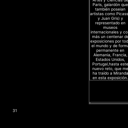
Paris, galardón que
también poseian
artistas como Picas
y Juan Gris) y
representado en
museos
internacionales y c
más un centenar d
exposiciones por to
el mundo y de form
permanente en
Alemania, Francia,
Estados Unidos,
Portugal,hasta est
nuevo reto, que m
ha traído a Mirand
en esta exposición.
31