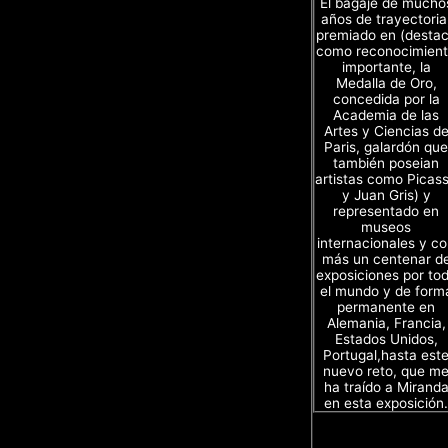
El bagaje de mucho
años de trayectoria
premiado en (desta
como reconocimien
importante, la
Medalla de Oro,
concedida por la
Academia de las
Artes y Ciencias d
Paris, galardón que
también poseian
artistas como Picas
y Juan Gris) y
representado en
museos
internacionales y c
más un centenar d
exposiciones por to
el mundo y de form
permanente en
Alemania, Francia,
Estados Unidos,
Portugal,hasta est
nuevo reto, que m
ha traído a Mirand
en esta exposición.