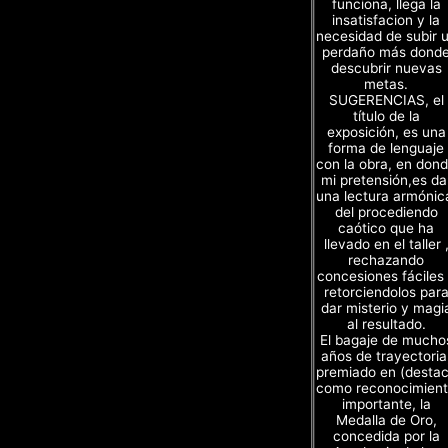
funciona, llega la
insatisfacion y la
necesidad de subir 
perdaño más dond
descubrir nuevas
metas.
SUGERENCIAS, el
título de la
exposición, es una
forma de lenguaje
con la obra, en don
mi pretensión,es da
una lectura armónic
del procediendo
caótico que ha
llevado en el taller 
rechazando
concesiones fáciles
retorciendolos par
dar misterio y magi
al resultado.
El bagaje de mucho
años de trayectoria
premiado en (desta
como reconocimien
importante, la
Medalla de Oro,
concedida por la