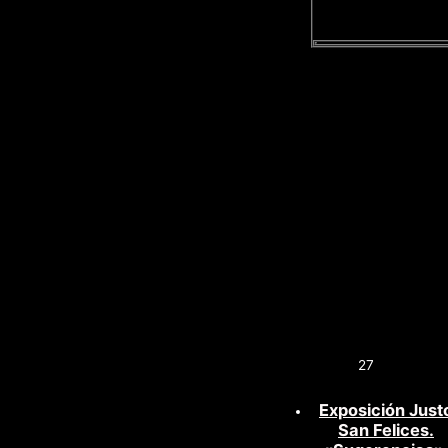
27
Exposición Just
San Felices.