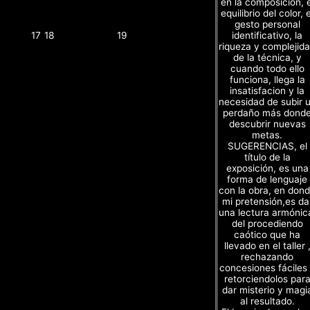
en la composición, e
equilibrio del color, e
gesto personal
identificativo, la
17
18
19
riqueza y complejid
de la técnica, y
cuando todo ello
funciona, llega la
insatisfacion y la
necesidad de subir 
perdaño más dond
descubrir nuevas
metas.
SUGERENCIAS, el
título de la
exposición, es una
forma de lenguaje
con la obra, en don
mi pretensión,es da
una lectura armónic
del procediendo
caótico que ha
llevado en el taller 
rechazando
concesiones fáciles
retorciendolos par
dar misterio y magi
al resultado.