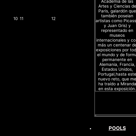
Academia de las
Artes y Ciencias d
Paris, galardón que
también poseian
10
11
12
artistas como Picas
y Juan Gris) y
representado en
museos
internacionales y c
más un centenar d
exposiciones por to
el mundo y de form
permanente en
Alemania, Francia,
Estados Unidos,
Portugal,hasta est
nuevo reto, que m
ha traído a Mirand
en esta exposición.
POOLS