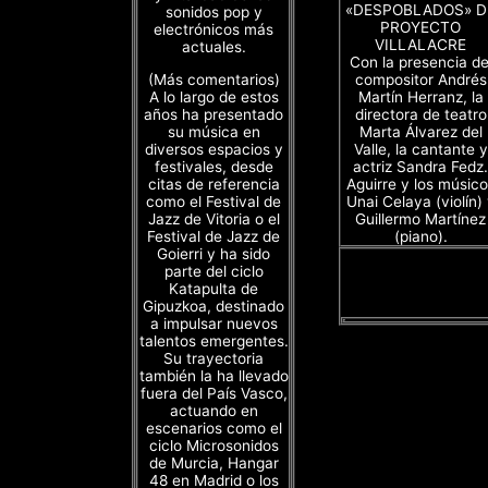
«DESPOBLADOS» D
sonidos pop y
PROYECTO
electrónicos más
VILLALACRE
actuales.
Con la presencia de
(Más comentarios)
compositor Andrés
A lo largo de estos
Martín Herranz, la
años ha presentado
directora de teatro
su música en
Marta Álvarez del
diversos espacios y
Valle, la cantante y
festivales, desde
actriz Sandra Fedz.
citas de referencia
Aguirre y los músico
como el Festival de
Unai Celaya (violín)
Jazz de Vitoria o el
Guillermo Martínez
Festival de Jazz de
(piano).
Goierri y ha sido
parte del ciclo
Katapulta de
Gipuzkoa, destinado
a impulsar nuevos
talentos emergentes.
Su trayectoria
también la ha llevado
fuera del País Vasco,
actuando en
escenarios como el
ciclo Microsonidos
de Murcia, Hangar
48 en Madrid o los