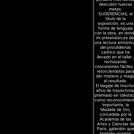
descubrir nuevas
metas.
SUGERENCIAS, el
título de la
exposición, es una
forma de lenguaje
con la obra, en don
mi pretensión,es da
una lectura armónic
del procediendo
caótico que ha
llevado en el taller 
rechazando
concesiones fáciles
retorciendolos par
dar misterio y magi
al resultado.
El bagaje de mucho
años de trayectoria
premiado en (desta
como reconocimien
importante, la
Medalla de Oro,
concedida por la
Academia de las
Artes y Ciencias d
Paris, galardón que
también poseian