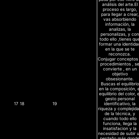
análisis del arte.El
proceso es largo,
para llegar a crear,
vas absorbiendo
información, la
analizas, la
personalizas, y con
todo ello ,tienes qu
formar una identida
en la que se te
reconozca.
Conjugar conceptos
procedimientos , s
convierte , en un
objetivo
obsesionante.
Buscas el equilibrio
en la composición, e
equilibrio del color, e
gesto personal
identificativo, la
17
18
19
riqueza y complejid
de la técnica, y
cuando todo ello
funciona, llega la
insatisfacion y la
necesidad de subir 
perdaño más dond