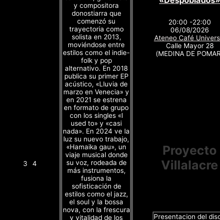
y compositora
donostiarra que
comenzó su
20:00 -22:00
trayectoria como
06/08/2026
solista en 2013,
Ateneo Café Univers
moviéndose entre
Calle Mayor 28
estilos como el indie-
(MEDINA DE POMAR
folk y pop
alternativo. En 2018
publica su primer EP
acústico, «Lluvia de
marzo en Venecia» y
en 2021 se estrena
en formato de grupo
con los singles «I
used to» y «casi
nada». En 2024 ve la
luz su nuevo trabajo,
«Hamaika gau», un
Proyecto
viaje musical donde
Villalacre
su voz, rodeada de
3
4
más instrumentos,
fusiona la
sofisticación de
estilos como el jazz,
el soul y la bossa
nova, con la frescura
Presentacion del dis
y vitalidad de los