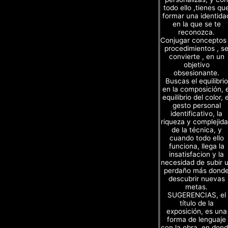
todo ello ,tienes qu
formar una identida
en la que se te
reconozca.
Conjugar conceptos
procedimientos , s
convierte , en un
objetivo
obsesionante.
Buscas el equilibrio
en la composición, e
equilibrio del color, e
gesto personal
identificativo, la
riqueza y complejid
de la técnica, y
cuando todo ello
funciona, llega la
insatisfacion y la
necesidad de subir 
perdaño más dond
descubrir nuevas
metas.
SUGERENCIAS, el
título de la
exposición, es una
forma de lenguaje
con la obra, en don