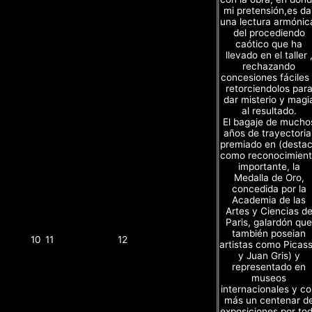
mi pretensión,es da
una lectura armónic
del procediendo
caótico que ha
llevado en el taller 
rechazando
concesiones fáciles
retorciendolos par
dar misterio y magi
al resultado.
El bagaje de mucho
años de trayectoria
premiado en (desta
como reconocimien
importante, la
Medalla de Oro,
concedida por la
Academia de las
Artes y Ciencias d
Paris, galardón que
también poseian
10
11
12
artistas como Picas
y Juan Gris) y
representado en
museos
internacionales y c
más un centenar d
exposiciones por to