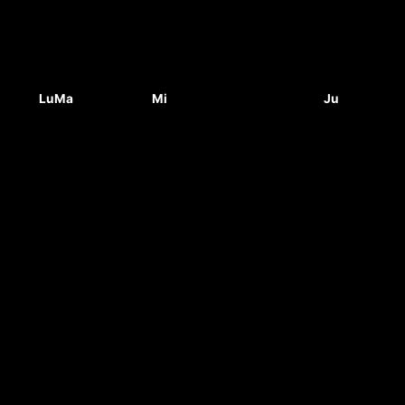
Lu
Ma
Mi
Ju