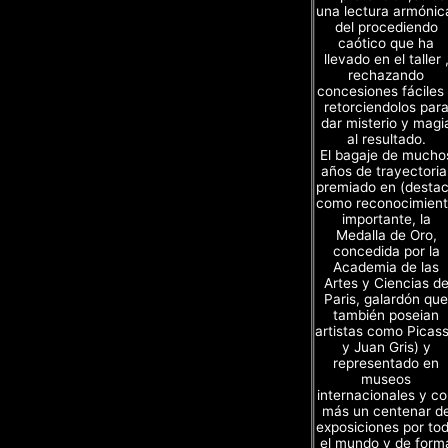
una lectura armónic
del procediendo
caótico que ha
llevado en el taller 
rechazando
concesiones fáciles
retorciendolos par
dar misterio y magi
al resultado.
El bagaje de mucho
años de trayectoria
premiado en (desta
como reconocimien
importante, la
Medalla de Oro,
concedida por la
Academia de las
Artes y Ciencias d
Paris, galardón que
también poseian
artistas como Picas
y Juan Gris) y
representado en
museos
internacionales y c
más un centenar d
exposiciones por to
el mundo y de form