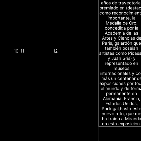
años de trayectoria
premiado en (desta
como reconocimien
importante, la
Medalla de Oro,
concedida por la
Academia de las
Artes y Ciencias d
Paris, galardón que
también poseian
10
11
12
artistas como Picas
y Juan Gris) y
representado en
museos
internacionales y c
más un centenar d
exposiciones por to
el mundo y de form
permanente en
Alemania, Francia,
Estados Unidos,
Portugal,hasta est
nuevo reto, que m
ha traído a Mirand
en esta exposición.