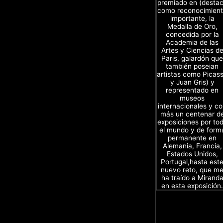
premiado en (desta
como reconocimien
importante, la
Medalla de Oro,
concedida por la
Academia de las
Artes y Ciencias d
Paris, galardón que
también poseian
artistas como Picas
y Juan Gris) y
representado en
museos
internacionales y c
más un centenar d
exposiciones por to
el mundo y de form
permanente en
Alemania, Francia,
Estados Unidos,
Portugal,hasta est
nuevo reto, que m
ha traído a Mirand
en esta exposición.