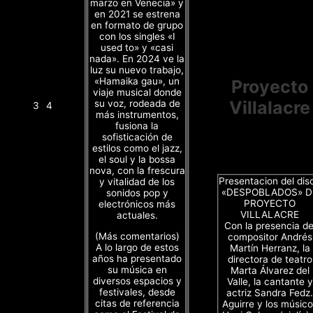
marzo en Venecia» y
en 2021 se estrena
en formato de grupo
con los singles «I
used to» y «casi
nada». En 2024 ve la
luz su nuevo trabajo,
«Hamaika gau», un
Proyecto
viaje musical donde
Villalacre
su voz, rodeada de
3
4
más instrumentos,
fusiona la
sofisticación de
estilos como el jazz,
el soul y la bossa
nova, con la frescura
Presentacion del dis
y vitalidad de los
«DESPOBLADOS» D
sonidos pop y
PROYECTO
electrónicos más
VILLALACRE
actuales.
Con la presencia de
(Más comentarios)
compositor Andrés
A lo largo de estos
Martín Herranz, la
años ha presentado
directora de teatro
su música en
Marta Álvarez del
diversos espacios y
Valle, la cantante y
festivales, desde
actriz Sandra Fedz.
citas de referencia
Aguirre y los músico