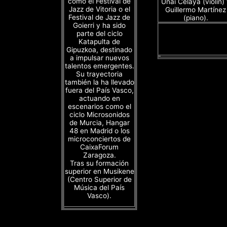
como el Festival de
Unai Celaya (violín)
Jazz de Vitoria o el
Guillermo Martínez
Festival de Jazz de
(piano).
Goierri y ha sido
parte del ciclo
Katapulta de
Gipuzkoa, destinado
a impulsar nuevos
talentos emergentes.
Su trayectoria
también la ha llevado
fuera del País Vasco,
actuando en
escenarios como el
ciclo Microsonidos
de Murcia, Hangar
48 en Madrid o los
microconciertos de
CaixaForum
Zaragoza.
Tras su formación
superior en Musikene
(Centro Superior de
Música del País
Vasco).