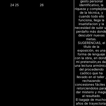
gesto personal
identificativo, la
24
25
26
riqueza y complejid
de la técnica, y
cuando todo ello
funciona, llega la
insatisfacion y la
necesidad de subir 
perdaño más dond
descubrir nuevas
metas.
SUGERENCIAS, el
título de la
exposición, es una
forma de lenguaje
con la obra, en don
mi pretensión,es da
una lectura armónic
del procediendo
caótico que ha
llevado en el taller 
rechazando
concesiones fáciles
retorciendolos par
dar misterio y magi
al resultado.
El bagaje de mucho
años de trayectoria